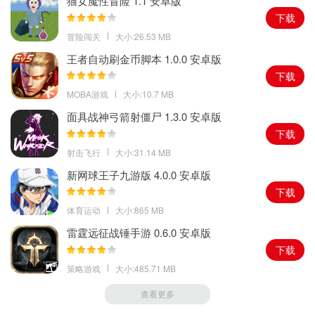
猫女魔性冒险 1.1 安卓版
一般很想玩的时候就没有人陪玩但是都斗地主需要3个人啊，因此只
下载
能选择单机游戏了这款游戏里面的机器人电脑的水平也不是那么菜
冒险闯关
大小:26.53 MB
给人的体验度还是比较高，而且还可以支持联机情况下的面对面真
王者自动刷金币脚本 1.0.0 安卓版
人比赛，真的很爽哦。
下载
MOBA游戏
大小:10.7 MB
面具战神弓箭射僵尸 1.3.0 安卓版
下载
射击飞行
大小:31.14 MB
新网球王子九游版 4.0.0 安卓版
下载
体育运动
大小:865 MB
雷霆远征战锤手游 0.6.0 安卓版
下载
策略游戏
大小:485.71 MB
查看更多