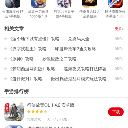
游戏特色
1、画面清新爽朗起来就非常的干净，界面UI优化的比较好拥有良好
金庸群侠传17
成龙一刀传世
巧克力与香子
传奇复古版之
玛法降魔传传
合1手机版
oppo版 1.0
兰4手机版
金装裁决
奇手游 1.0.6
的用户体验度;
1.0 安卓版
安卓版
1.0.0.0 安卓
2.1.2.0 安卓
安卓版
版
版
2、没有人陪你玩怎能办?直接开启单机模式在线和机器人对阵也会
相关文章
更多+
感到其乐无穷;
《这个地下城有点怪》攻略——兑换码大全
05/31
3、一个人玩又会感到很无聊也没有关系，游戏支持面对面通过蓝牙
《汉字找茬王》攻略——印度摩托车2通关攻略
05/31
联机进行对战;
4、游戏有多种模式可以选择，可以选择难度去调戏笨笨的机器人，
《原神》攻略——妙骰应敌之二攻略
05/31
也可以选择困难的;
《梦幻西游网页版》攻略——巡海夜叉攻略打法阵容
05/31
游戏规则
《蛋仔派对》攻略——揪出捣蛋鬼乱斗模式玩法攻略
05/31
1、牌的大小规则同其他牌一样，牌只有一副，两张王即为王炸，是
最大的一副炸，其他四张相同的牌为炸弹。
手游排行榜
2、顺子是连着五张以上的单牌，连队是连着三个以上的双牌，飞机
是连着两个以上的三张牌。
行侠放置OL 1.4.2 安卓版
3、三张相同的牌可以带一张或一对牌，集齐四张牌可以选择作为炸
下载
弹或选择不当炸弹带两张牌出手
策略游戏
大小:48.7 MB
游戏评测