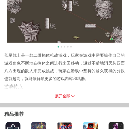
蓝星战士是一款二维掩体枪战游戏，玩家在游戏中需要操作自己的
游戏角色不断地在掩体之间进行来回移动，通过不断地消灭从四面
八方出现的敌人来完成挑战，玩家在游戏中坚持的越久获得的分数
也就越高，就能够解锁更多的游戏内容和武器。
游戏特点
1.游戏目前玩家只能在不同的地图中尝试挑战AI敌人，电脑控制的对
展开全部
手的枪法还是比较精准的，玩家需要利用好掩体来掩护自己；
2.游戏中玩家受到攻击之后整个屏幕会从四周开始变红，受到的伤害
精品推荐
越多越高，变红的区域和颜色就会越深；
3.游戏中每一张地图的岩体结构都是不一样的，玩家需要根据敌人与