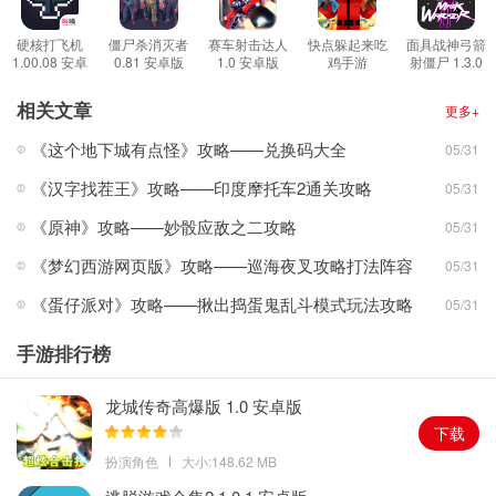
自己的位置来选择不同的掩体掩护自己。
游戏亮点
硬核打飞机
僵尸杀消灭者
赛车射击达人
快点躲起来吃
面具战神弓箭
1.00.08 安卓
0.81 安卓版
1.0 安卓版
鸡手游
射僵尸 1.3.0
1.游戏的关卡中除了石头掩体外，还有一些环境元素，比如植物和草
版
189.7.16.3018
安卓版
安卓版
丛之类的，玩家也可以利用一下这些环境因素；
相关文章
更多+
2.游戏中玩家的身后可能也会出现敌人，玩家需要第一时间进行移动
《这个地下城有点怪》攻略——兑换码大全
05/31
来避免敌人快速接近自己；
《汉字找茬王》攻略——印度摩托车2通关攻略
05/31
3.随着玩家游玩的深入，敌人的伤害会越来越高，走位也会越来越小
心，玩家需要快速完成挑战来避免夜长梦多。
《原神》攻略——妙骰应敌之二攻略
05/31
游戏简评
《梦幻西游网页版》攻略——巡海夜叉攻略打法阵容
05/31
作为一款2D射击类游戏，玩家在游戏中通过自己的操作和武器的选
《蛋仔派对》攻略——揪出捣蛋鬼乱斗模式玩法攻略
05/31
择来发挥出自己的实力，游戏中每一种武器都有自己的特点，玩家
可以尝试使用不同的武器来应对不同的战斗需求。
手游排行榜
龙城传奇高爆版 1.0 安卓版
下载
扮演角色
大小:148.62 MB