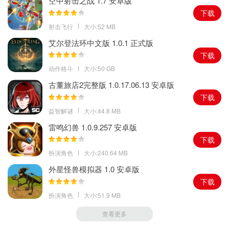
空中射击之战 1.7 安卓版
3.软件还可以根据不同的机型进行更加详细专业的优化，当你在游玩
下载
吃鸡的时候可以变得更加丝滑顺畅，无论是画面体验还是帧率都得
射击飞行
大小:52 MB
到极大的提升
艾尔登法环中文版 1.0.1 正式版
小编点评
下载
这是一款目前市面上非常火爆的画质提升软件，这款软件不仅可以
动作格斗
大小:50 GB
让每一名玩家享受到更独特的游戏风景，还可以给你的游玩体验更
古董旅店2完整版 1.0.17.06.13 安卓版
加有趣
下载
益智解谜
大小:44.8 MB
雷鸣幻兽 1.0.9.257 安卓版
下载
扮演角色
大小:240.64 MB
外星怪兽模拟器 1.0 安卓版
下载
扮演角色
大小:51.9 MB
查看更多