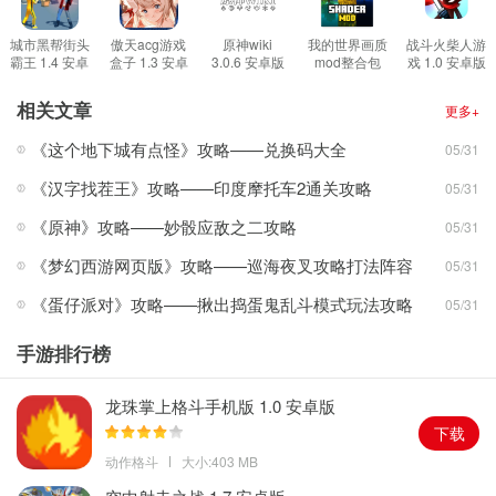
1.强大的画质提升能够让你在游玩手机版吃鸡时享受到如同端游版的
游戏画面，随着我们的手机性能的不断提升，玩家可以享受到的画
城市黑帮街头
傲天acg游戏
原神wiki
我的世界画质
战斗火柴人游
霸王 1.4 安卓
盒子 1.3 安卓
3.0.6 安卓版
mod整合包
戏 1.0 安卓版
质也在不断的进化进步，这款软件就可以给玩家带来更具真实感的
版
版
1.0.3 安卓版
视觉体验
相关文章
更多+
2.完全免费的一款画质软件，只需要在本页面进行下载便可使用，同
《这个地下城有点怪》攻略——兑换码大全
05/31
时这款软件没有任何的广告，打开软件后你便可以设置不同的画质
《汉字找茬王》攻略——印度摩托车2通关攻略
05/31
提升模式
3.最新最强悍的超广角功能，能够让玩家在进行游戏的时候对视角进
《原神》攻略——妙骰应敌之二攻略
05/31
行调整，更加广阔的超广角能够让你第一时间发现敌人，并且敌人
《梦幻西游网页版》攻略——巡海夜叉攻略打法阵容
05/31
可能还没有发现你
《蛋仔派对》攻略——揪出捣蛋鬼乱斗模式玩法攻略
05/31
软件亮点
1.能够帮助不同的手机稳定帧数，如果你对游戏的帧率有要求，那么
手游排行榜
你可以通过这款软件来让你的帧率变得更加稳定，从而在面对敌人
时更加从容
龙珠掌上格斗手机版 1.0 安卓版
2.120帧丝滑流畅的操作体验将会让你的游戏得到解放，想要享受更
下载
加丝滑流畅的游戏乐趣体验吗?120帧绝对满足你，如同真人动作一
动作格斗
大小:403 MB
般的流畅为你击杀敌人提供更有效的帮助