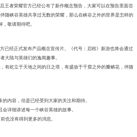
并且王者荣耀官方已经公布了新作概念预告，大家可以在预告里面尝
经伴随峡谷英雄共享过无数的荣耀，那么在峡谷之外的世界是怎样的
解，敬请期待吧。
官方已经正式发布产品概念宣传片。《代号：启程》新游也将会通过
王者大陆与英雄们的逸闻趣事。
地，有屹立于天地之间的日之塔，有盛放于千窟之外的瓣鳞花，伴随
多的内容，但是已经受到大家的关注和期待。
且会详细讲述每一个峡谷英雄的故事。
目前也没有得到更多的消息。