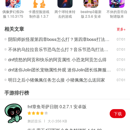
2.游戏关卡多样，玩法也有多种选择，不同的关卡带来不一样的惊喜
奖励，玩的越多，奖励越丰盛。
偶像梦幻祭2b
卡通捏脸游戏
两个球转来转
beatmp3最新
不休的音符自
服 1.10.3175
制作器 1.3.7
去的游戏
版 2.5.6 安卓
制谱版本
3.操作简单，只要根据前奏猜出歌名，就能获得奖励，轻松自在，尽
安卓版
安卓版
steam音游
版
4.102 安卓版
1.10.4 安卓版
情享受游戏乐趣。
相关文章
更多+
游戏亮点：
阴阳师妖怪屋第四章boss怎么打？第四章boss打法技巧
07/01
1.最新最火的音乐歌曲，让你在听歌的时候掌握最新的时尚潮流风
不休的乌拉拉音乐节恐鸟怎么打？音乐节恐鸟打法思路
07/01
尚，做一个优秀的帅气阳光少年。
2.支持多种玩法模式，玩家可以与好友对战，也可以在游戏里匹配其
dnf愤怒的阿贡和快乐的阿贡属性 小恐龙阿贡怎么得
07/01
他玩家，享受竞争的乐趣。
dnf迷你Jolin团长宠物属性外观 迷你Jolin团长练舞服装扮介绍
07/01
3.不断地优化音乐库，带来全新的视听体验，玩家随时随地在这里找
明日之后小猪佩佩任务怎么接 小猪佩佩怎么送回家
07/01
到不一样的崭新感觉，老少皆宜，全民参与。
手游排行榜
fnf章鱼哥萨日朗 0.2.7.1 安卓版
下载
舞蹈音乐
大小:356 KB