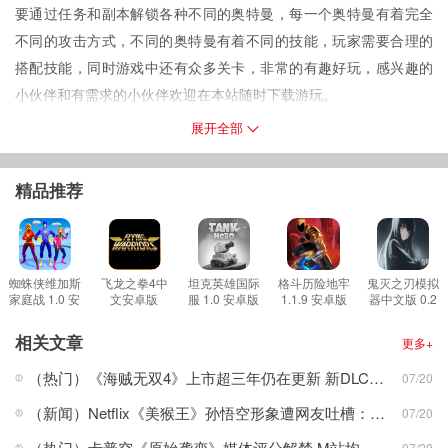
要通过任务和副本解锁各种不同的奥特曼，每一个奥特曼有着完全
不同的攻击方式，不同的奥特曼有着不同的技能，玩家需要合理的
搭配技能，同时游戏中还有众多关卡，非常的有趣好玩，感兴趣的
小伙伴和有需求的小伙伴欢迎在本站随时下载游玩。
游戏功能
展开全部
1。游戏采用了非常精致的画风，给玩家带来了不一样的视觉体验。
2。有各种奥特曼满足玩家需求。
精品推荐
3。每个奥特曼都有完全不同的技能，每个技能都很酷。
游戏集锦
1。每一章都有不同的怪兽，各种怪兽都有。
2。游戏中有很多不同的皮肤，可以通过金币商店解锁。
蜘蛛侠维加斯
飞龙之拳4中
坦克英雄国际
格斗历险地牢
鬼灭之刃模拟
家庭战 1.0 安
文安卓版
服 1.0 安卓版
1.1.9 安卓版
器中文版 0.2
3。这个游戏是完全免费的，没有任何费用。
卓版
2.2.5 安卓版
安卓版
游戏评测
相关文章
更多+
游戏中有大量不同的奥特曼，不同的奥特曼什么都有。
（热门）《海贼无双4》上市超三年仍在更新 新DLC角色公布！
07/20
游戏中有很多不同的皮肤，每个皮肤都有不同的属性。
（新闻）Netflix《美猴王》孙悟空形象遭网友吐槽：这是驴悟空
07/20
游戏中没有广告，玩家可以放心下载玩。
（热门）卡普空《原始袭变》媒体评分解禁 M站均分64
07/20